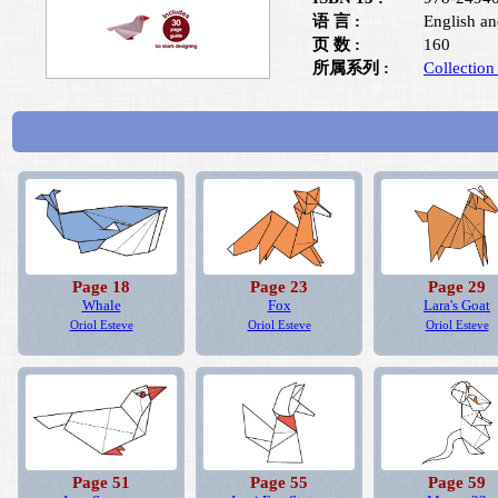
语 言 :
English an
页 数 :
160
所属系列 :
Collectio
Page 18
Page 23
Page 29
Whale
Fox
Lara's Goat
Oriol Esteve
Oriol Esteve
Oriol Esteve
Page 51
Page 55
Page 59