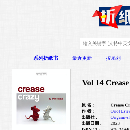
系列折纸书
最近更新
按系列
Vol 14 Crease
原 名 :
Crease C
作 者 :
Oriol Este
出版社 :
Origami-s
出版日期 :
2023
ISBN 13 :
978-2494