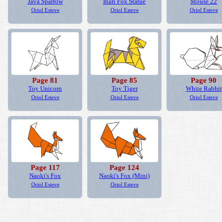
Java Sparrow
Inari Fox Statue
Mouse 22
Oriol Esteve
Oriol Esteve
Oriol Esteve
Page 81
Page 85
Page 90
Toy Unicorn
Toy Tiger
White Rabbit
Oriol Esteve
Oriol Esteve
Oriol Esteve
Page 117
Page 124
Naoki's Fox
Naoki's Fox (Mini)
Oriol Esteve
Oriol Esteve