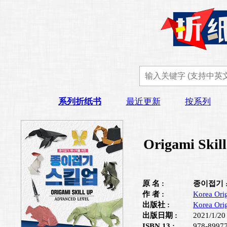
系列折纸书
最近更新
按系列
Origami Skil
原 名 :
종이접기
作 者 :
Korea Ori
出版社 :
Korea Ori
出版日期 :
2021/1/20
ISBN 13 :
978-8997