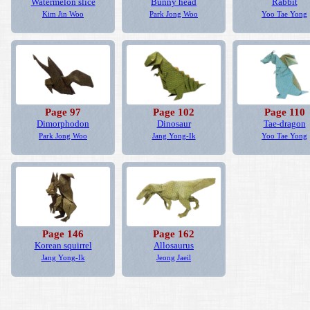
Watermelon slice
Bunny head
Rabbit
Kim Jin Woo
Park Jong Woo
Yoo Tae Yong
Page 97
Page 102
Page 110
Dimorphodon
Dinosaur
Tae-dragon
Park Jong Woo
Jang Yong-Ik
Yoo Tae Yong
Page 146
Page 162
Korean squirrel
Allosaurus
Jang Yong-Ik
Jeong Jaeil