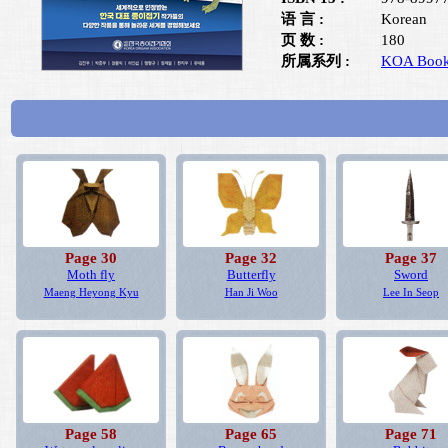
语 言 :
Korean
页 数 :
180
所属系列 :
KOA Boo
Page 30
Page 32
Page 37
Moth fly
Butterfly
Sword
Maeng Heyong Kyu
Han Ji Woo
Lee In Seop
Page 58
Page 65
Page 71