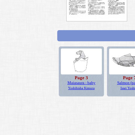
Page 3
Page 
Maiasaura - baby
Salmon (pa
Yoshihisha Kimura
Issei Yosh