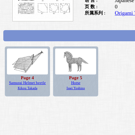
Japanese
语 言 :
0
页 数 :
Origami 
所属系列 :
Page 4
Page 5
Samurai Helmet beetle
Horse
Kikou Takada
Issei Yoshino