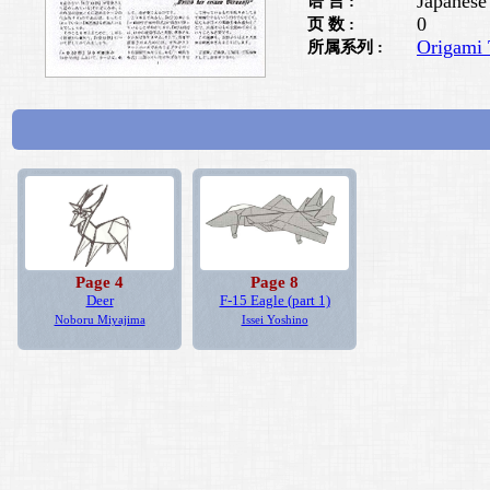
Japanese
语 言 :
0
页 数 :
Origami 
所属系列 :
Page 4
Page 8
Deer
F-15 Eagle (part 1)
Noboru Miyajima
Issei Yoshino