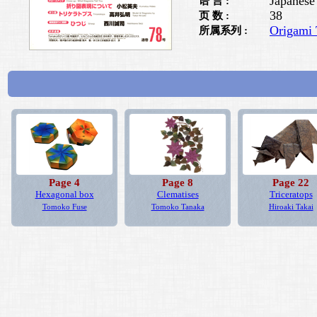
Japanese
语 言 :
38
页 数 :
Origami 
所属系列 :
Page 4
Page 8
Page 22
Hexagonal box
Clematises
Triceratops
Tomoko Fuse
Tomoko Tanaka
Hiroaki Takai