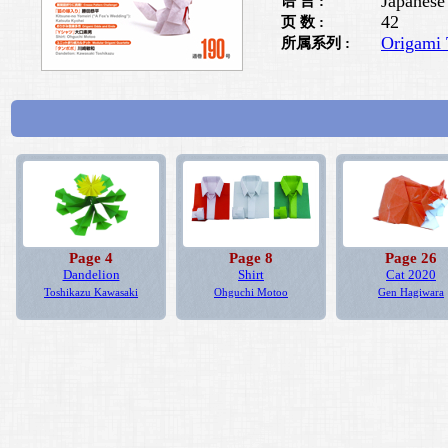
Japanese
语 言 :
42
页 数 :
Origami 
所属系列 :
Page 4
Page 8
Page 26
Dandelion
Shirt
Cat 2020
Toshikazu Kawasaki
Ohguchi Motoo
Gen Hagiwara