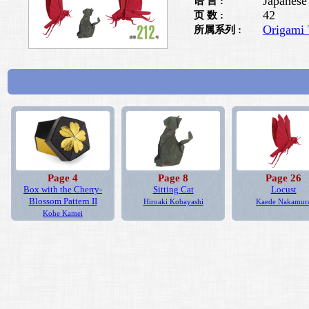
Japanese
语 言 :
42
页 数 :
Origami 
所属系列 :
Page 4
Page 8
Page 26
Box with the Cherry-
Sitting Cat
Locust
Blossom Pattern II
Hiroaki Kobayashi
Kaede Nakamur
Kohe Kamei