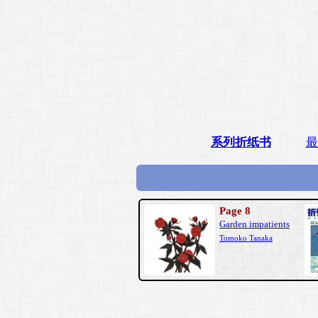
系列折纸书
最
Page 8
Garden impatients
Tomoko Tanaka