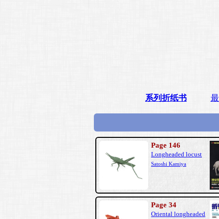
系列折纸书
最
Page 146
Longheaded locust
Satoshi Kamiya
Page 34
Oriental longheaded