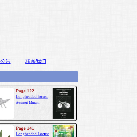
站公告
联系我们
Page 122
Longheaded locust
Atsunori Muraki
Page 141
Longheaded Locust