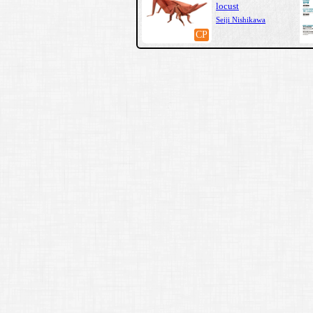
locust
Seiji Nishikawa
CP