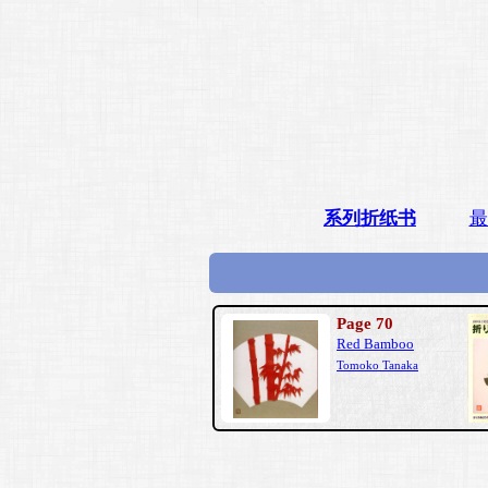
系列折纸书
最
Page 70
Red Bamboo
Tomoko Tanaka