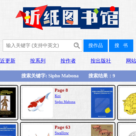
近更新
按系列
按作者
按出版社
网
搜索关键字: Sipho Mabona 搜索结果：9
Page 8
Koi
Sipho Mabona
Page 63
Swallow