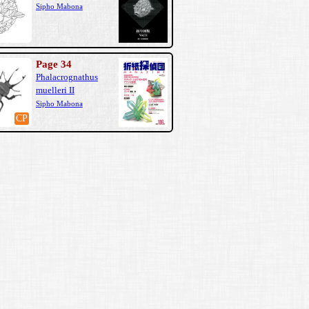
Sipho Mabona
Page 34
Phalacrognathus
muelleri II
Sipho Mabona
CP