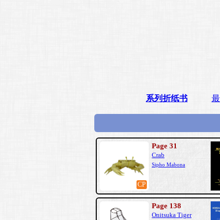
系列折纸书
最
Page 31
Crab
Sipho Mabona
CP
Page 138
Onitsuka Tiger