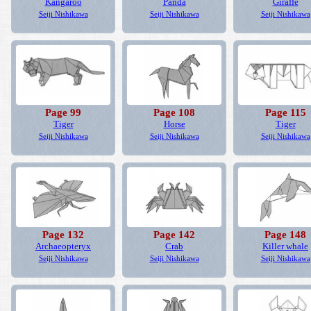
Kangaroo
Panda
Giraffe
Seiji Nishikawa
Seiji Nishikawa
Seiji Nishikawa
Page 99
Page 108
Page 115
Tiger
Horse
Tiger
Seiji Nishikawa
Seiji Nishikawa
Seiji Nishikawa
Page 132
Page 142
Page 148
Archaeopteryx
Crab
Killer whale
Seiji Nishikawa
Seiji Nishikawa
Seiji Nishikawa