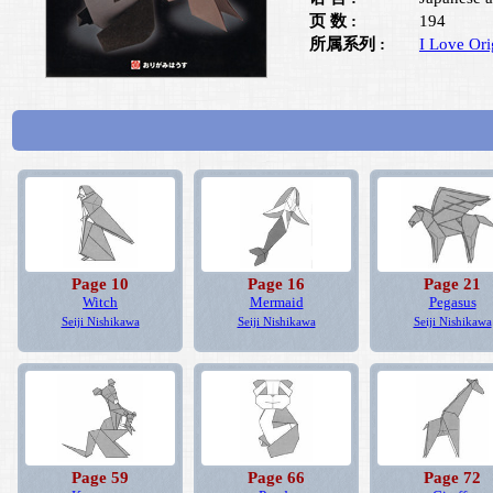
页 数 :
194
所属系列 :
I Love Or
Page 10
Page 16
Page 21
Witch
Mermaid
Pegasus
Seiji Nishikawa
Seiji Nishikawa
Seiji Nishikawa
Page 59
Page 66
Page 72