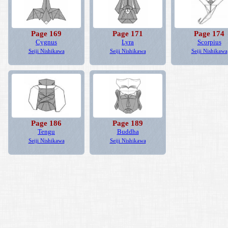
Page 169
Page 171
Page 174
Cygnus
Lyra
Scorpius
Seiji Nishikawa
Seiji Nishikawa
Seiji Nishikawa
Page 186
Page 189
Tengu
Buddha
Seiji Nishikawa
Seiji Nishikawa