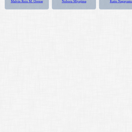
Malvin Roix M. Orense
Noboru Miyajima
Kaito Nagayam