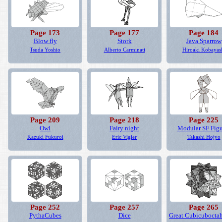
Page 173
Page 177
Page 184
Blow fly
Stork
Java Sparrow
Tsuda Yoshio
Alberto Carminati
Hiroaki Kobayas
Page 209
Page 218
Page 225
Owl
Fairy night
Modular SF Figu
Kazuki Fukuroi
Eric Vigier
Takashi Hojyo
Page 252
Page 257
Page 265
PythaCubes
Dice
Great Cubicubocta