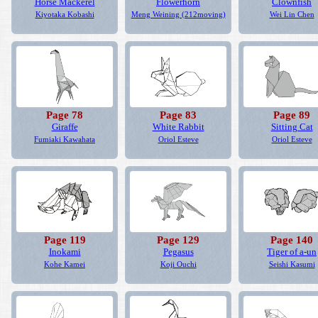
Horse Mackerel
Flowerhorn
Clownfish
Kiyotaka Kobashi
Meng Weining (212moving)
Wei Lin Chen
Page 78
Page 83
Page 89
Giraffe
White Rabbit
Sitting Cat
Fumiaki Kawahata
Oriol Esteve
Oriol Esteve
Page 119
Page 129
Page 140
Inokami
Pegasus
Tiger of a-un
Kohe Kamei
Koji Ouchi
Seishi Kasumi