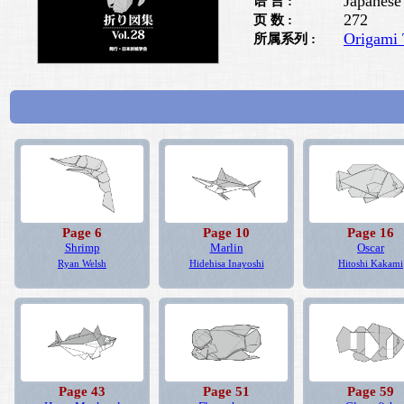
Japanese
语 言 :
272
页 数 :
Origami 
所属系列 :
Page 6
Page 10
Page 16
Shrimp
Marlin
Oscar
Ryan Welsh
Hidehisa Inayoshi
Hitoshi Kakami
Page 43
Page 51
Page 59